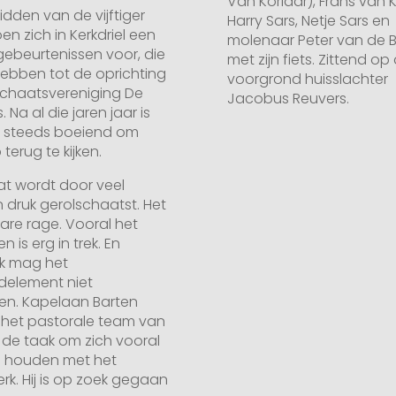
Van Korlaar), Frans van K
idden van de vijftiger
Harry Sars, Netje Sars en
en zich in Kerkdriel een
molenaar Peter van de 
gebeurtenissen voor, die
met zijn fiets. Zittend op
hebben tot de oprichting
voorgrond huisslachter
schaatsvereniging De
Jacobus Reuvers.
. Na al die jaren jaar is
 steeds boeiend om
terug te kijken.
at wordt door veel
n druk gerolschaatst. Het
ware rage. Vooral het
n is erg in trek. En
jk mag het
jdelement niet
en. Kapelaan Barten
n het pastorale team van
s de taak om zich vooral
e houden met het
rk. Hij is op zoek gegaan