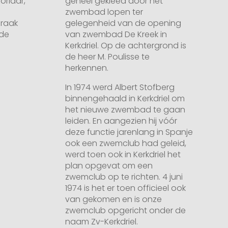
orlaar,
geheel gekleed door het
zwembad lopen ter
Braak
gelegenheid van de opening
 de
van zwembad De Kreek in
Kerkdriel. Op de achtergrond is
de heer M. Poulisse te
herkennen.
In 1974 werd Albert Stofberg
binnengehaald in Kerkdriel om
het nieuwe zwembad te gaan
leiden. En aangezien hij vóór
deze functie jarenlang in Spanje
ook een zwemclub had geleid,
werd toen ook in Kerkdriel het
plan opgevat om een
zwemclub op te richten. 4 juni
1974 is het er toen officieel ook
van gekomen en is onze
zwemclub opgericht onder de
naam Zv-Kerkdriel.