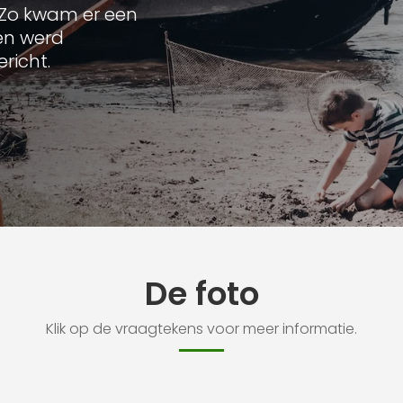
 Zo kwam er een
en werd
richt.
De foto
Klik op de vraagtekens voor meer informatie.