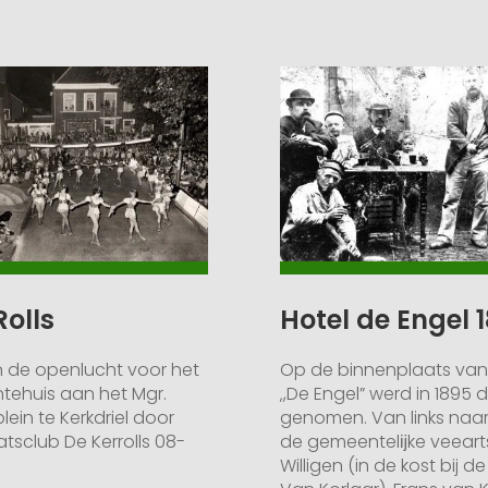
Rolls
Hotel de Engel 
n de openlucht voor het
Op de binnenplaats van
ehuis aan het Mgr.
‚,De Engel” werd in 1895 di
lein te Kerkdriel door
genomen. Van links naar
atsclub De Kerrolls 08-
de gemeentelĳke veearts
Willigen (in de kost bij de