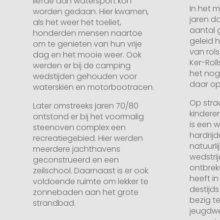
liefde aan watersport kon
In het m
worden gedaan. Hier kwamen,
jaren do
als het weer het toeliet,
aantal 
honderden mensen naartoe
geleid 
om te genieten van hun vrije
van rol
dag en het mooie weer. Ook
Ker-Rolls
werden er bij de camping
het nog
wedstijden gehouden voor
daar op 
waterskiën en motorbootracen.
Op stra
Later omstreeks jaren 70/80
kindere
ontstond er bij het voormalig
is een 
steenoven complex een
hardrijde
recreatiegebied. Hier werden
natuurli
meerdere jachthavens
wedstri
geconstrueerd en een
ontbrek
zeilschool. Daarnaast is er ook
heeft i
voldoende ruimte om lekker te
destijd
zonnebaden aan het grote
bezig t
strandbad.
jeugdwe