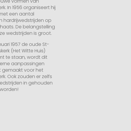
ieuwe vormen van
k. In 1956 organiseert hij
met een aantal
n hardrijwedstrijden op
chaats. De belangstelling
e wedstrijden is groot.
anuari 1957 de oude St-
kerk (Het Witte Huis)
mt te staan, wordt dit
terne aanpassingen
t gemaakt voor het
rk. Ook zouden er zelfs
wedstrijden in gehouden
 worden!