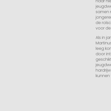
naar n
jeugdwer
samen 
jongere
de rols
voor dez
Als in j
Martinus
leeg ko
door in
geschik
jeugdwe
hardrij
kunnen