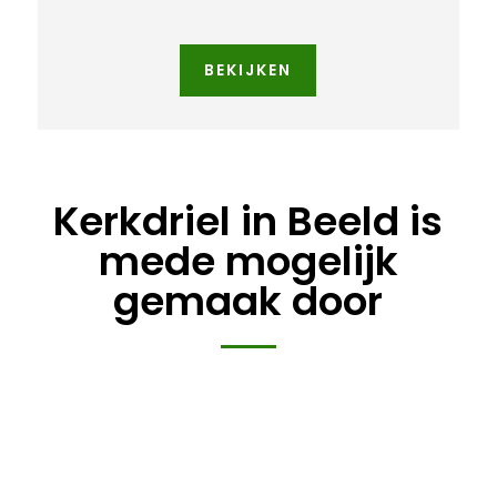
BEKIJKEN
Kerkdriel in Beeld is
mede mogelijk
gemaak door
Class aptent taciti sociosqu ad litora
torquent per conubia nostra. Quisque a
vehicula magna.